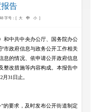
度报告
48
字号：[
大
中
小
]
》
和中共中央办公厅、国务院办公
宁市政府信息与政务公开工作相关
信息的情况
、
依申请公开政府信息
及整改措施等
内容构成
。本报告中
12
月
31
日止。
外
”
的要求，及时发布公开街道制定