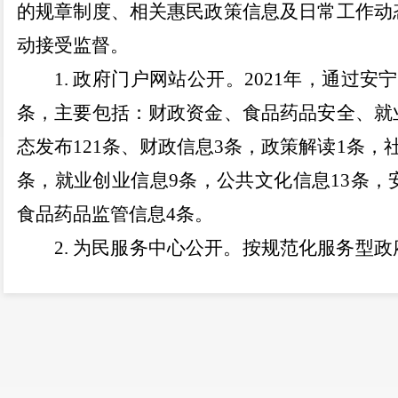
的规章制度、相关
惠民政策信息
及日常工作动
动接受监督
。
1.
政府门户网站公开。
2021
年，通过安宁
条，主要包括：财政资金、食品药品安全、
就
态发布
121
条、
财政信息
3
条，政策解读
1
条，
条，就业创业信息
9
条，公共文化信息
13
条，
食品药品监管信息
4
条
。
2.
为民服务中心公开。
按规范化服务型政
服务中心的软硬件设施，公开办理事项和办事
务对象对提供的服务和办理事项有充分的了解
3.
宣传栏公开。
通过政府宣传栏场所，设
街道政策规章、机构职能、
决议
公示、就业创