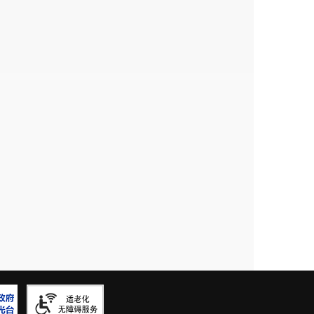
政府信息公开工作领导小组，
由街
导小组下设在办公室，
设
有专职工
受理政府信息公开申请，促进了政
街道的实际情况，进一步完善《政
《政府信息公开保密审查制度》等
、优化流程，对政府信息公开的内
其有章可循、有据可依，有力保障