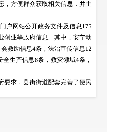
态，方便群众获取相关信息，并主
门户网站公开政务文件及信息
175
业创业
等政府信息。其中，安宁动
社会救助信息
4
条，法治宣传信息
12
安全生产信息
8
条，救灾领域
4
条，
府要求，
县街
街道配套完善了便民
流程，
印制
办事指南，让群众和服
和认识，做到公开、公平、公正。
立专栏、板报等形式及时公开
县街
业
、相关惠民政策
等信息。