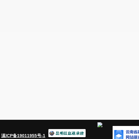
1.
加强领导
，落实责任
为切实抓好政府信息公开工作，
街道成立
道
宣传委员牵头
政府信息与政务公开工作
。领
作人员负责政务公开、门户网站维护更新以及
府信息公开工作的有效落实。
2.
完善机制，规范公开
按照安宁市委、市政府的要求，结合
县街
府信息公开指南》《政府信息公开工作制度》
政府网站信息发布内部审查制度，细化步骤
容、时间、程序、范围等做出了明确要求，使
了政府信息公开工作的有序开展。
：
滇ICP备19011955号-1
3.
认真学习，提高认识