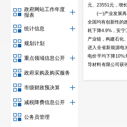
元、23551元，增
政府网站工作年度
(一)产业发展再
报表
全国均有创新性的政
统计信息
耗下降4.9%，安
产业链，构建石化
规划计划
进入全省新能源电
电价平均下降10%
重点领域信息公开
导材料有限公司获评
政府采购及购买服务
技术中心”，“安宁
(二)项目建设快
市级财政预决算
中集车辆产业园、
心等32个项目顺利
减税降费信息公开
个、续建54个、竣
位内资175亿元、外
公务员管理
(三)城市品质得到