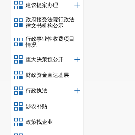
建议提案办理
平方公里，观音山、
建设，320国道二
政府接受法院行政法
市公园和30个口
律文书机构公示
贯通。大屯东、官厢
行政事业性收费项目
拆违68万平方米，
情况
网运行。温泉小镇
重大决策预公开
(四)乡村振兴步
9.33万亩以上，
财政资金直达基层
目录;高标准完成
农村建设成绩突出，
行政执法
农村公路35条，实
验试点。农村人才
涉农补贴
能人才订单班学生1
政策找企业
村振兴行动。
(五)生态环境持