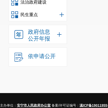
法治政府建设
钢本部主要生产装置
保卫战深入推进，
民生重点
施中心城区污水处
通仙桥国控断面、
政府信息
1600亩，义务植
公开年报
整治，开展永昌钢渣
第二轮生态环保督察
依申请公开
子实时在线动态监
(六)民生福祉更加
活秩序，守住“内防
就业10957人、
儿园建成投用，新增
面提高医疗卫生水
心、八街中心卫生院
主办单位：
安宁市人民政府办公室
备案/许可证编号：
滇ICP备19011955
审，爱国卫生“7个