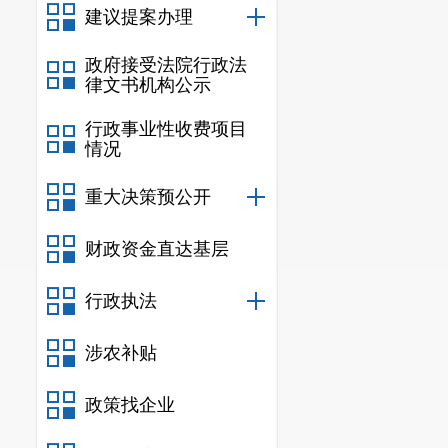
务新媒体登记备案
建议提案办理
(五)监督保障情
政府接受法院行政法
和国政府信息公开
律文书机构公示
者其他组织依法获
行政事业性收费项目
制，设置了专人负
情况
二、主动公开政
重大决策预公开
信息
财政资金直达基层
规
行政规范
行政执法
信息
涉农补贴
行政
政策找企业
信息