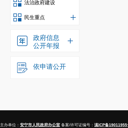
法治政府建设
行政
行政
民生重点
信息
政府信息
行政事业
公开年报
三、收到和处理
依申请公开
（本列数据的勾
一、本
二、上
主办单位：
安宁市人民政府办公室
备案/许可证编号：
滇ICP备19011955
0