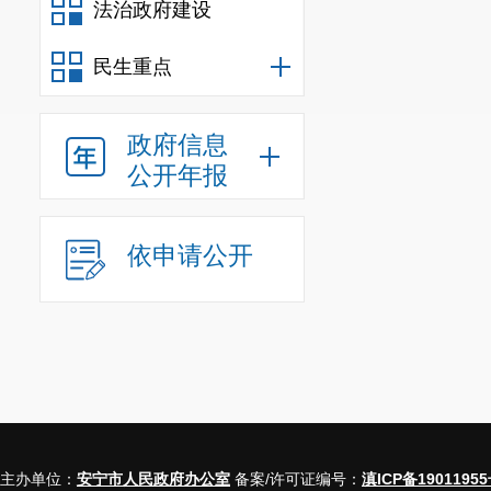
法治政府建设
信息
行政事业
民生重点
三、收到和处
政府信息
（本列数据的勾
公开年报
一、本
依申请公开
二、上
（二
（三）
主办单位：
安宁市人民政府办公室
备案/许可证编号：
滇ICP备19011955
不予公