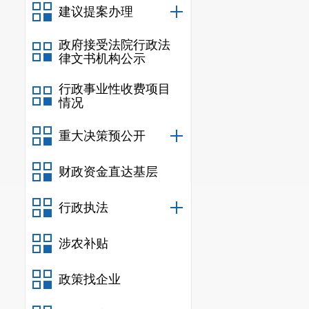
求，坚持以主动公
建议提案办理
开的全面、及时、
政府接受法院行政法
信息上报信息公开
律文书机构公示
二、主动公开
行政事业性收费项目
情况
信息
规
重大决策预公开
行政规范
财政资金直达基层
信息
行政执法
行政
涉农补贴
信息
行政
政策找企业
行政