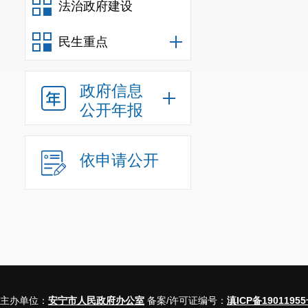
法治政府建设
信息
民生重点
行政事业
三、收到
政府信息
公开年报
（本列数据的勾
依申请公开
一、本
二、上
（二
主办单位：
安宁市人民政府办公室
备案/许可证编号：
滇ICP备19011955