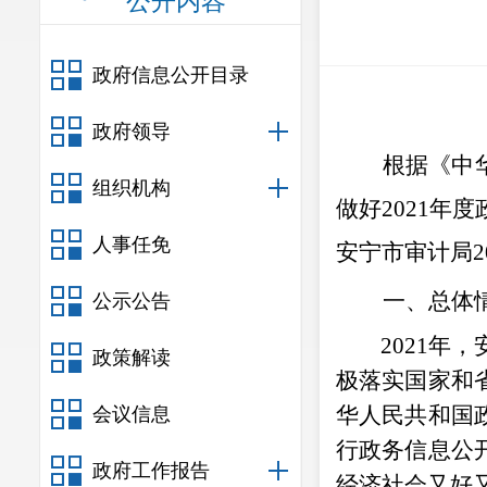
公开内容
政府信息公开目录
政府领导
根据《中
组织机构
做好
2021
年度
人事任免
安宁市
审计
局
2
一、总体
公示公告
2021
年，
政策解读
极落实国家和
华人民共和国
会议信息
行政务信息公
政府工作报告
经济社会又好