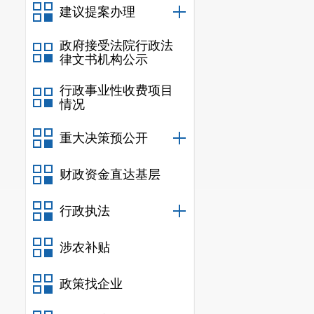
建议提案办理
由
主要领导
担
政府接受法院行政法
落实政府信息
律文书机构公示
二、主动
行政事业性收费项目
情况
信息
重大决策预公开
规
行政规范
财政资金直达基层
行政执法
信息
行政
涉农补贴
信息
政策找企业
行政
行政