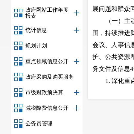
展问题和群众
政府网站工作年度
报表
（一）
主
统计信息
围，持续推进
会议、人事信
规划计划
护、公共资源
重点领域信息公开
务文件及信息
4
政府采购及购买服务
1.
深化重
开工作的重要
市级财政预决算
会公益事业建
减税降费信息公开
公共资源配置
公务员管理
权益，为稳增