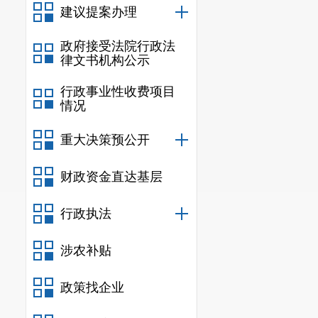
建议提案办理
济社会持续健
开监督检查，
政府接受法院行政法
律文书机构公示
算、
“
三公
”
经
行政事业性收费项目
使用公开透明
情况
2.
加强政
重大决策预公开
街道
通过召开
财政资金直达基层
行）
》，
青龙
（试行）
》。
行政执法
3
.
全面推
涉农补贴
基层政务公开
政策找企业
上的要求，结