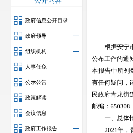
公开内容
政府信息公开目录
政府领导
根据
安宁
组织机构
公布工作的通
人事任免
本报告中所列
有任何疑问，
公示公告
民政府青龙街
政策解读
邮编：
650308
会议信息
一、总体
政府工作报告
202
1
年，