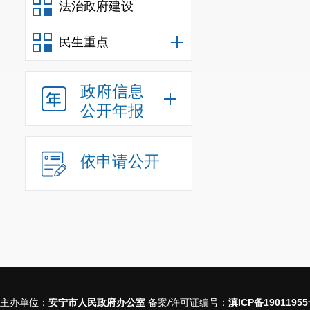
法治政府建设
目录，指导村
员
“
一看就懂、
民生重点
（二）
政
政府信息
政府办公室关
公开年报
府信息公开指
交、互联网等
依申请公开
公时间、邮政
民服务大厅提
畅
。
1.
依法答
开的申请
。
主办单位：
安宁市人民政府办公室
备案/许可证编号：
滇ICP备19011955