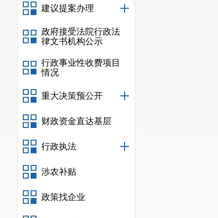
建议提案办理
审的
“
三审三校
（四）政
政府接受法院行政法
律文书机构公示
我局自20
行政事业性收费项目
建立完善推送
情况
了政务新媒体
重大决策预公开
（
五
）
监
我局成立
财政资金直达基层
对政府信息和
行政执法
了《安宁市交
涉农补贴
对信息报送不
处理；重大信
政策找企业
人责任。