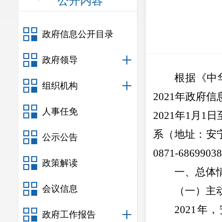
公开内容
政府信息公开目录
政府领导
根据《中
组织机构
20
21
年政府信
人事任免
20
21
年
1
月
1
日
系（地址：安
公示公告
0871-6
8699038
政策解读
一、总体
会议信息
（一）主
2021
年，
政府工作报告