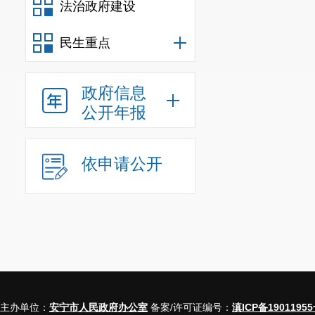
法治政府建设
二、主动
民生重点
政府信息
公开年报
依申请公开
三、
收到和
主办单位：
安宁市人民政府办公室
备案/许可证编号：
滇ICP备19011955