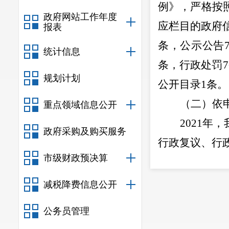
例》，
严格
按
政府网站工作年度
应栏目的政府
报表
条，公示公告
统计信息
条，
行政处罚
7
规划计划
公开目录
1
条
。
（
二
）依
重点领域信息公开
2021
年，
政府采购及购买服务
行政复议、行
市级财政预决算
（三）政
2021
年，
减税降费信息公开
视政务公开栏
公务员管理
后发布
”
的原则