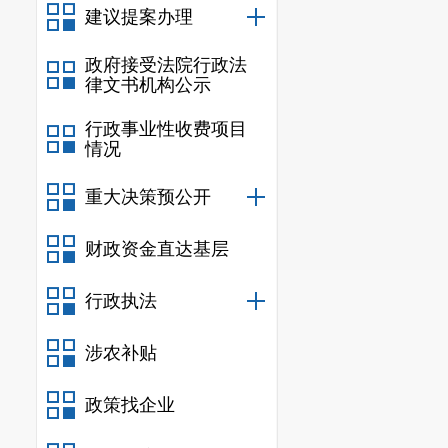
建议提案办理
占36%。收到政府
(三)政府信息
政府接受法院行政法
件进行梳理，现行有
律文书机构公示
性文件专栏集中公
行政事业性收费项目
监测相结合，努力
情况
(四)平台建设
重大决策预公开
了智能搜索升级，
和人工相结合方式
财政资金直达基层
即整改，对多次整
100% 。
行政执法
(五)监督保障
范围，为全面推进政
涉农补贴
考”工作绩效考核
政策找企业
现的问题，及时进
二、主动公开