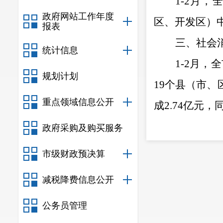
1-2
月，全
政府网站工作年度
区、开发区）
报表
三、社会
统计信息
1-2
月，全
规划计划
19
个县（市、
重点领域信息公开
成
2.74
亿元，
四、一般
政府采购及购买服务
1-2
月，全
市级财政预决算
共预算收入
6.7
减税降费信息公开
公务员管理