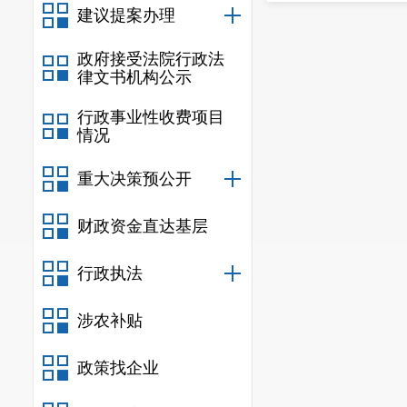
实地督查基础
建议提案办理
度地区生产总
政府接受法院行政法
要指标，由统
律文书机构公示
省公布。
行政事业性收费项目
会议指出，
情况
对性加大政策
重大决策预公开
今年提高标准
础养老金最低
财政资金直达基层
灵活就业人员
行政执法
保。各地可因
保报销比例和
涉农补贴
障作用，对符
进更多民生保
政策找企业
肃查处截留侵