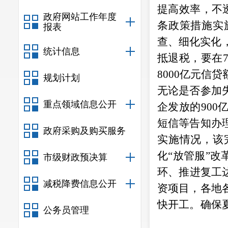
提高效率，不
政府网站工作年度
条政策措施实
报表
查、细化实化
统计信息
抵退税，要在
8000
亿元信贷
规划计划
无论是否参加
重点领域信息公开
企发放的
900
短信等告知办
政府采购及购买服务
实施情况，该
化
“
放管服
”
改
市级财政预决算
环、推进复工
减税降费信息公开
资项目，各地
快开工。确保
公务员管理
放宽汽车限购