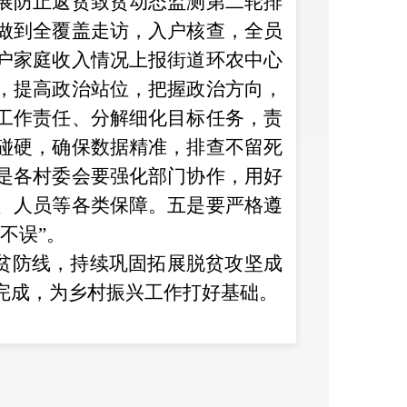
展防止返贫致贫动态监测
第二轮排
做到全覆盖走访，
入户核查
，
全员
户家庭收入情况上报街道环农中心
，提高政治站位，把握政治方向，
工作责任、分解细化目标任务，责
碰硬，确保
数据精准，
排查不留死
是各村委会
要强化部门协作，用好
、人员等各类保障
。五是
要严格遵
两不误”。
贫防线，持续巩固拓展脱贫攻坚成
完成，为乡村振兴工作打好基础。