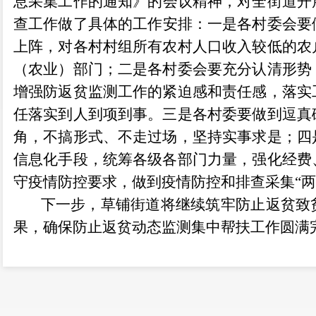
息采集工作的通知
》
的
会议精神，对全
街道
开
查工作做
了具体
的工作
安排
：
一是
各村委会要
上阵，
对各村村组所有农村人口收入较低
的农
（农业）部门；二是各村委会
要充分认清形势
增强防返贫监测工作的紧迫感和责任感，落实
任落实到人到项到事。三是各村委要做到
逗真
角，
不
搞形式、
不
走过场
，
坚持实事求是
；四
信息化手段
，
统筹各级各部门力量，强化经费
守疫情防控要求，做到疫情防控和排查采集
“
下一步，草铺街道
将继续
筑牢防止返贫致
果，确保防止返贫动态监测集中帮扶工作圆满