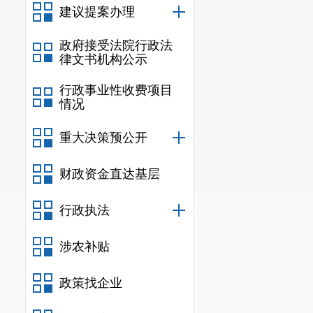
能够按建设程
建议提案办理
建单位签订了
政府接受法院行政法
约了建安投资
律文书机构公示
二、审计
行政事业性收费项目
多计工程
情况
三、审计
重大决策预公开
针对上述
告
，
下达审计
财政资金直达基层
针对发现
资金
，及时支
行政执法
的安全、完整
涉农补贴
四、审计
针对审计
政策找企业
款的问题已做