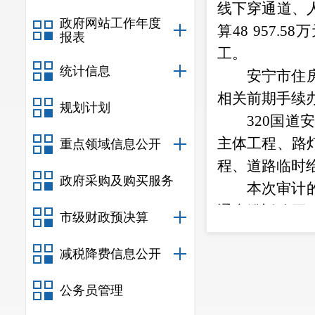
线下穿通道、
政府网站工作年度
算
48 957.58
万
报表
工。
统计信息
安宁市
住
相关前期手续
规划计划
320
国道
主体工程、路
重点领域信息公开
程、道路临时
政府采购及购买服务
本次审计
通光缆迁改工
市级财政预决算
二标
。
结算报
减税降费信息公开
计工程结算价
分子目高套、
公务员管理
审计结果