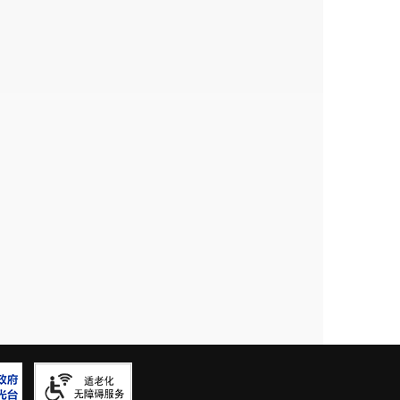
遍提高。
培育理性思维，养成文明、健康、绿色、环
四五”时期实施 5 项提升行动。
创新能力，培育一批具备科学家潜质的青少
的科学教育，提高学校科学教育质量，着力
生掌握基本的科学知识与技能，体验科学探究
科普活动和社会实践，引导未成年人对科学技
科学知识
和方法思考、解决问题的习惯。构建
的创新意识和能力。完善初高中包括科学、数
的学业水平考试和综合素质评价制度，引导有
作，鼓励学生通过参与、体验、实践和动手制
建设和配备，加大科学教育活动和资源向农村