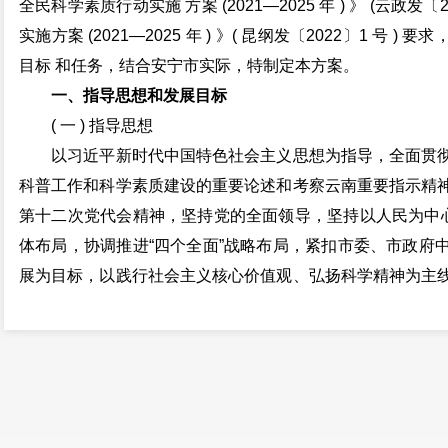
全民科学素质行动实施 方案 (2021—2025 年 ) 》 (云政发
实施方案 (2021—2025 年 ) 》( 昆纲发〔2022〕1 号
目标 和任务，结合安宁市实际，特制定本方案。
一、指导思想和发展目标
( 一 ) 指导思想
以习近平新时代中国特色社会主义思想为指导，全面贯彻
科普工作和科学素质建设的重要论述和考察云南重要指示精
第十二次党代会精神，坚持党的全面领导，坚持以人民为中心
体布局，协调推进“四个全面”战略布局，紧扣市委、市政府
展为目标，以践行社会主义核心价值观、弘扬科学精神为主
社会化协同、智慧化传播、规范化建设和国际化合作的科学
学、用科学的良好氛围，提升社会文明程度，为服务“工业立市
大战略，为建设新型城市先导区，昆明现代工业基地，争当
(二) 基本原则
1. 突出科学精神引领。践行社会主义核心价值观， 弘