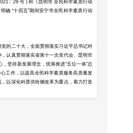
〔2021〕29 号 ) 和《昆明市 全民科学素质行动
 ) 要求，明确 “十四五”期间安宁市全民科学素质行动
党的二十大，全面贯彻落实习近平总书记对
神，认真贯彻落实省第十一次党代会、昆明市
，坚持新发展理念，统筹推进“五位一体”总
中心工作，以提高全民科学素质服务高质量发
线，以深化科普供给侧改革为重点，着力打造
素质建设生态，营造学科学、爱科学、讲科
”、“昆
安融城”、 “共同富裕”、 “生态优先”四
全省县域高质量发展排头兵作出积极贡献。
扬科学精神和科学家精神，传递科学的思想观