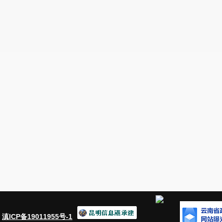
广泛弘扬，崇尚创新的社会氛围日益浓厚，社会文明程度普
二、提升行动
重点围绕践行社会主义核心价值观，大力弘扬科学精神，
保的科学生活方式，提高学习、劳动、生产的创新能力，在“十
( 一 ) 青少年科学素质提升行动
激发青少年好奇心和想象力，增强科学兴趣、创新意识和
年群体，为加快建设科技强国夯实人才基础。
——提升基础教育阶段科学教育水平。完善基础教育阶段
提升中小学生的学习能力、实践能力和创新能力，使中小学
活动的过程，培养良好的科学态度与兴趣。开展多种形式的
术的兴趣和爱好，树立科学意识，崇尚科学精神，养成运用
符合素质教育要求的课程体系和评价、考试制度，培育学生
学、物理、化学、生物学、通用技术、信息技术等学科在内
创新潜质的学生个性化发展。深入开展科普示范学校建设工
作等方式提高科学素质。加强农村中小学科学教育基础设施
：
滇ICP备19011955号-1