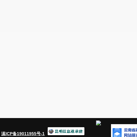
：
滇ICP备19011955号-1