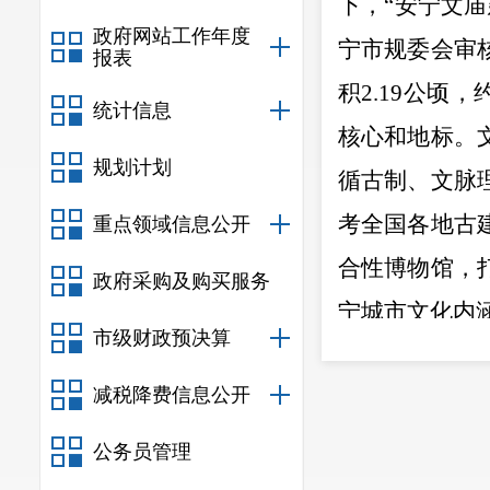
下，
“
安宁文庙
政府网站工作年度
宁市规委会审
报表
积
2.19
公顷，
统计信息
核心和地标。
规划计划
循古制、文脉
考全国各地古
重点领域信息公开
合性博物馆，
政府采购及购买服务
宁城市文化内
市级财政预决算
安宁市
文
减税降费信息公开
动历史文化的
公务员管理