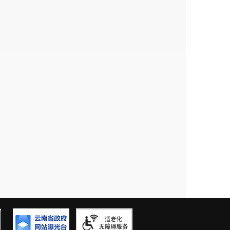
45252.71
45627.46
46552.46
47319.23
547859.23
546579.36
545961.67
交易 起
竞买保
竞价
备
开采
价
证金
阶梯
注
方法