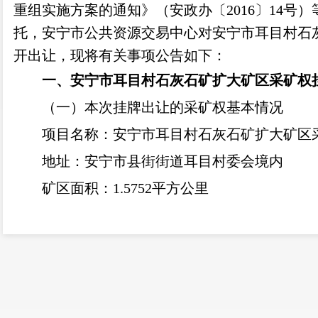
重组实施方案的通知》（安政办〔2016〕14号
托，安宁市公共资源交易中心对
安宁市耳目村石
开出让，现将有关事项公告如下：
一、
安宁市耳目村石灰石矿扩大矿区
采矿权
（一）本次挂牌出让的采矿权基本情况
项目名称：
安宁市耳目村石灰石矿扩大矿区
地址：
安宁市县街街道耳目村委会境内
矿区
面积：
1.5752
平方公里
出让
矿种：
水泥用石灰岩
开采方式：露天开采
生产规模：
300
万吨/年
挂牌出让年限：
以采矿许可证核定年限为准