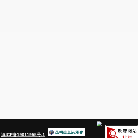
1,2748765.80,34545485.16 2,2748591.41,345
3,2748340.45,34545301.40 4,2748096.02,345
5,2748186.68,34545920.28 6,2748267.81,345
7,2747880.95,34546672.39 8,2747260.81,345
9,2747528.55,34547828.23 10,2747742.55,34
11,2748266.15,34547507.62 12,2748755.31,34
13,2748605.64,34546442.40 14,2748441.74,34
*,2135,1900
二、
挂牌出让价格
生
开采
面积
产 规
序
项目名
标高
矿种
模
号
称
：
滇ICP备19011955号-1
平方公