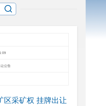
1:09
出让公告
矿区采矿权 挂牌出让