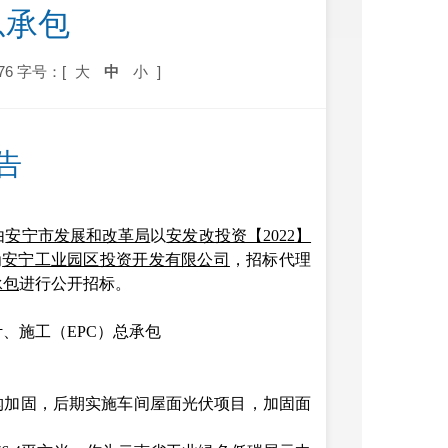
总承包
76
字号：[
大
中
小
]
告
由
安宁市发展和改革局
以
安发改投资【
202
2
】
为
安宁工业园区投资开发有限公司
，招标代理
承包
进行公开招标。
、施工（EPC）总承包
屋面结构加固，后期实施车间屋面光伏项目，加固面