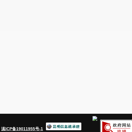
（
2）施工要求：工程质量符合《建筑工程施工质量验收统一
方、行业现行相关质量标准及验收规范标准，一次性验收合
（
3）本项目新建科技楼应符合《绿色建筑评价标准》G
GB/T50878、《既有建筑绿色改造评价标准》GB/T51
后，协助招标人在1年内通过行政主管部门的三星级绿色建
书。
2.7标段划分：本项目仅设一个标段。
3.投标人资格要求
3.1投标人具有独立承担民事责任的能力，
具有法人或者
3.2投标人应同时满足（1）和（2）两项要求：
（
1）设计资质：具备a或b或
c
任意一种条件：
a、具备行政主管部门核发的工程设计综合资质甲级；
b、具备行政主管部门核发的工程设计建筑行业
甲级资质
c、具备行政主管部门核发的工程设计建筑行业（建筑工
（
2）施工资质：
具备行政主管部门颁发的建筑工程施
生产许可证
。
3.3设计负责人：
具备行政主管部门颁发的一级注册建筑
备高级或以上工程师职称。
拟派设计负责人应为投标人本单
：
滇ICP备19011955号-1
3.4项目经理：
具有行政主管部门颁发的二级或以上注册