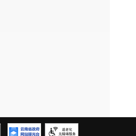
标准》（GB50300-2013）及国家、地
格，满足招标人要求。
B/T50378、《绿色工业建筑评价标准》
141等评价标准，新建科技楼竣工验收且正常运行
筑标识评价，并获得三星级绿色建筑标识证
其他组织的营业执照等证明文件。
；
程）专业甲级资质。
工总承包三级或以上资质，并具备有效的安全
师资格或一级注册结构工程师资格，
且同时具
位人员，须提供投标人为其购买的社保证明。
建造师（建筑工程专业）资格并取得安全生产