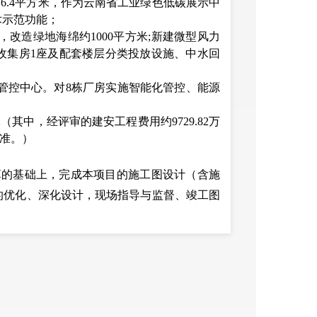
76.4平方米，作为云南省工业绿色低碳展示中
术示范功能；
，改造绿地海绵约1000平方米;新建微型风力
收集房1座及配套楼层分类投放设施、中水回
管控中心。对8栋厂房实施智能化管控、能源
元（其中，经评审的建安工程费用约
9729.82
万
准。）
算的基础上，完成本项目的施工图设计（含施
的优化、深化设计，现场指导与监督、竣工图
足项目所有使用功能需求，通过行业主管部门
时，应按
《安宁市人民政府办公室关于印发安
文件以及
《安宁工业园区投资开发有限公司工程
以最终经审核的施工图为准）的实施，工程竣