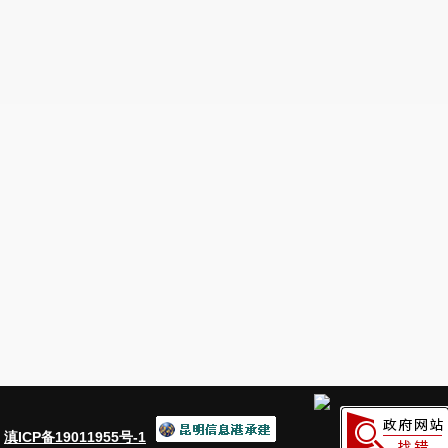
专项审计调查查出的问题，各预算单位高
制度、补签劳动合同，已整改完毕。
：
滇ICP备19011955号-1