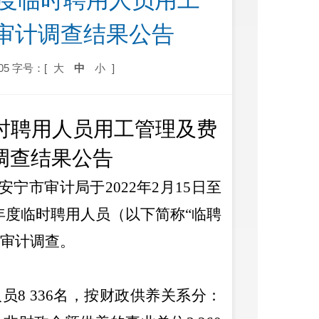
年度临时聘用人员用工
审计调查结果公告
05
字号：[
大
中
小
]
临时聘用人员用工管理及费
调查结果公告
安宁市审计局于
2022
年
2
月
15
日至
年度临时聘用人员（以下简称“临聘
项审计调查
。
人员
8 336
名，按财政供养关系分：