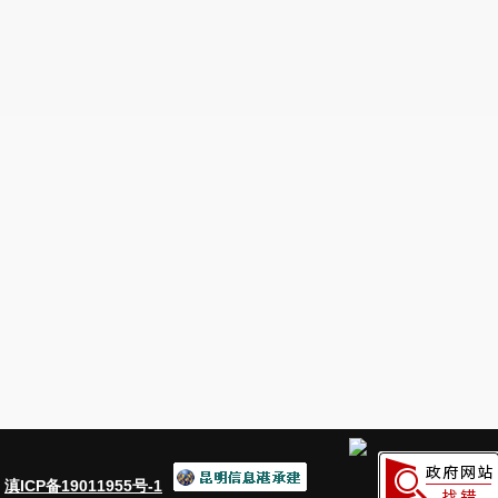
2022年末，全市总人口(常住人口)49.14万人，比上年增
口41.09万人，城镇化率达83.62%。在全市总人口中，0-15岁人
岁及以上人口6.9万人(65岁及以上人口4.7万人)。全市户籍人
村人口7.32万人，占户籍人口的25.2%;城镇人口21.69万人
：
滇ICP备19011955号-1