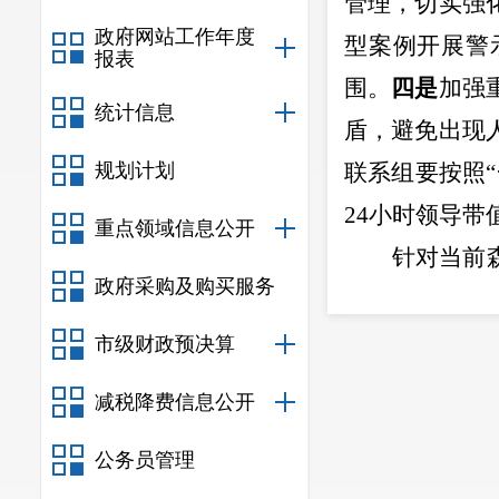
管理，切实强
政府网站工作年度
型
案例开展警
报表
围。
四是
加强
统计信息
盾，避免出现
规划计划
联系组要按照
“
24
小时领导带
重点领域信息公开
针对当前
政府采购及购买服务
责任，扎实抓
二要
提高认识
市级财政预决算
火宣传力度；
减税降费信息公开
的履职检查。
公务员管理