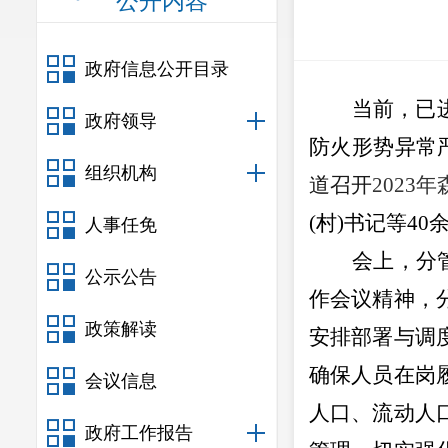
公开内容
政府信息公开目录
当前，
已
政府领导
防火形势异常
组织机构
道
召开
2023
年
(
村
)
书记等
40
人事任免
会上，分
公示公告
作
会议
精神，
政策解读
安排部署与调
确保人员在岗
会议信息
人口、流动人
政府工作报告