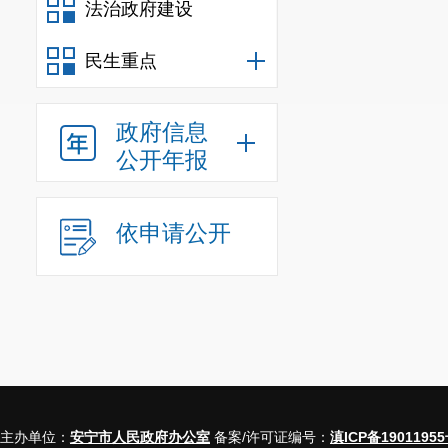
法治政府建设
202
3
年
5
月
民生重点
（四）信息录
在检查任务
政府信息
公开年报
信息通过“全
果信息包括：
依申请公开
查时单位已关
问题、发现问
作日内向社会
（五）后续处
对随机检查
主办单位：
安宁市人民政府办公室
备案/许可证编号：
滇ICP备19011955