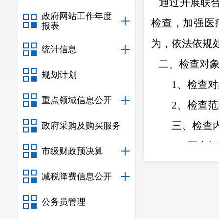
通过开展联
政府网站工作年度
检查，
加强
医
报表
为，依法依规
统计信息
二、检查对
规划计划
1
、
检查对
重点领域信息公开
2
、
检查范
三、
检查
政府采购及购买服务
1
、
医疗机
市级财政预决算
2
、
医疗机
减税降费信息公开
四、职责分
公务员管理
1
、
市卫