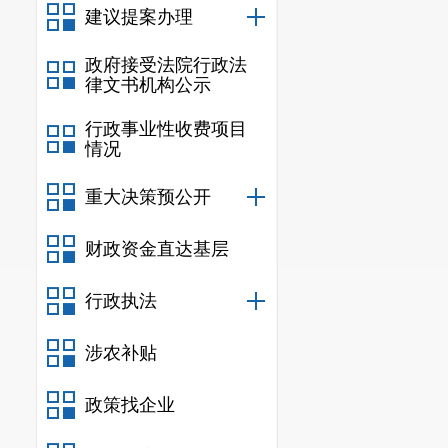
建议提案办理
主体
，
负责制
医疗机构执业
政府接受法院行政法
律文书机构公示
2
、
市市场
行政事业性收费项目
五、组织实
情况
（一）名单抽
重大决策预公开
1
、
采取
财政资金直达基层
机抽取
2
家医疗
行政执法
2
、
从执法
涉农补贴
（二）检查方
检查组采取
政策找企业
（
三）开展联