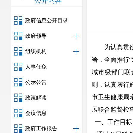
公开内容
政府信息公开目录
政府领导
为认真贯
组织机构
署，全面推行“
人事任免
域
市级
部门
联
公示公告
则，认真履行
市卫生健康局
政策解读
展联合监督检
会议信息
一、工作目标
政府工作报告