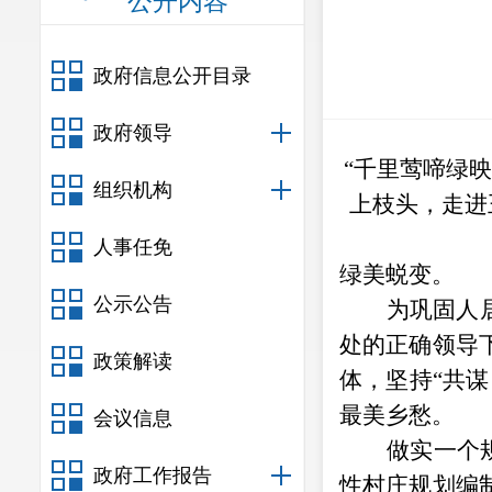
公开内容
政府信息公开目录
政府领导
“千里莺啼绿
组织机构
上枝头，走进
人事任免
绿美蜕变。
公示公告
为巩固人
处的正确领导
政策解读
体，坚持
“共
最美乡愁。
会议信息
做实一个
政府工作报告
性村庄规划编