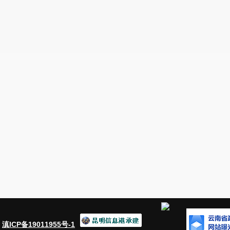
：
滇ICP备19011955号-1