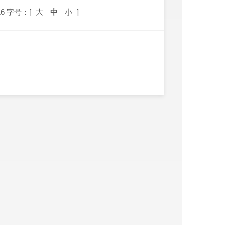
6
字号：[
大
中
小
]