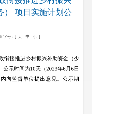
财政衔接推进乡村振兴
务） 项目实施计划公
5
字号：[
大
中
小
]
政衔接推进乡村振兴补助资金（少
。公示时间为
10
天（
202
3
年
6
月
6
日
期内向监督单位提出意见。公示期