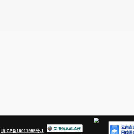
：
滇ICP备19011955号-1