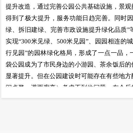
提升改造，通过完善公园公共基础设施，景观
得到了极大提升，服务功能日趋完善。同时
绿、拆旧建绿、完善市政设施提升绿化品质
”
实现
“300
米见绿、
500
米见园
”
、园园相连的
行见园
”
的园林绿化格局，形成了一点一品，
袋公园成为了市民身边的小游园、茶余饭后的
显著提升。但在公园建设时可能存在有些地方
闲桌凳、避雨廊亭）考虑不到位问题，在今后
完善（例如知青林山体公园会考虑在人行便道
消除安全隐患。至于在公园内增设停车场的建
增设停车场，不仅会受原有场地限制，破坏原