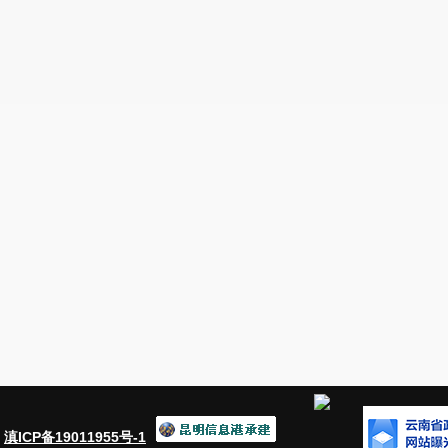
：
滇ICP备19011955号-1