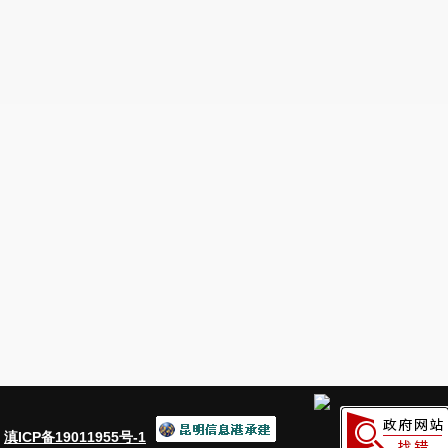
：
滇ICP备19011955号-1