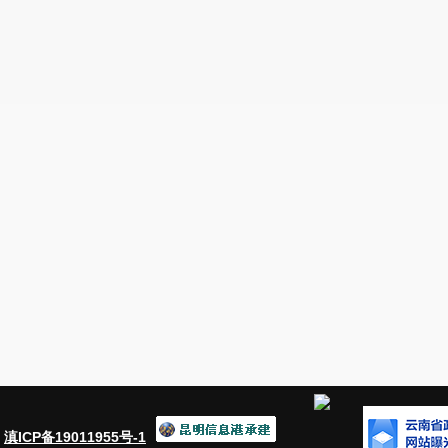
：
滇ICP备19011955号-1