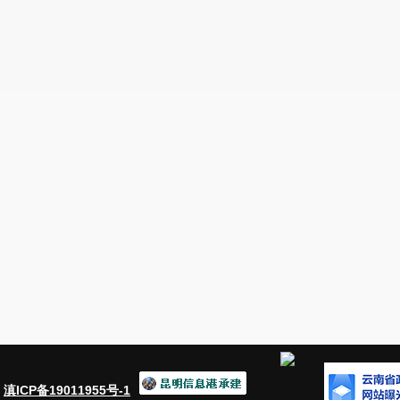
块。需要村集体提出需要发展村集体经济的具
控制详细规划修改过程中予以增加，使其符合
登记后，由村集体经济组织进行合法使用。
针对上述困难，建议将此建议列入重点建
步理清法律关系，确定一级开发主体，制定收
确保收储土地能得到及时有效管护
,降低属地
安宁市人民政府
20
23
年
：
滇ICP备19011955号-1