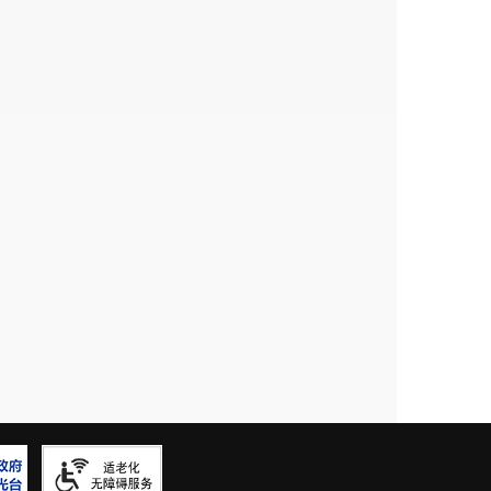
体建设项目和范围，待后续城市性
土地供应的合法前提，确保能依法
议，向市政府进行反馈，要求进一
储土地管理细则，提供经费保障，
街道风险。
连然街道办事处
6
月
8
日