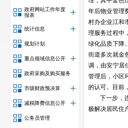
理，其中
金色
政府网站工作年度
年后
物业管理
报表
村办企业江和
统计信息
理服务过程中
绿化品质下降
规划计划
街道多次就金
重点领域信息公开
调，
由安宁居
政府采购及购买服务
管理后，小区
的认可。
目前
市级财政预决算
下一步，
减税降费信息公开
极解决居民住
公务员管理