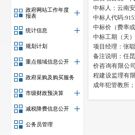
中标人：云南
政府网站工作年度
报表
中标人代码
:
915
中标价（费率
统计信息
中标工期（天
规划计划
项目经理：张
备注说明：
任
重点领域信息公开
价咨询有限公
程建设监理有
政府采购及购买服务
成年犯管教所
市级财政预决算
减税降费信息公开
公务员管理