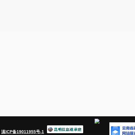
底。截
至目前，
水库收益
距离满足管护经费支
于增加村集体收入的条件
。
感谢您对水务事业的关心支持，
希望您一
出宝贵的意见、建议。
安宁
202
3
年
：
滇ICP备19011955号-1