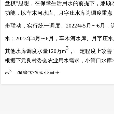
盘棋
”
思想，在保障生活用水的前提下，兼顾
功能，以车木河水库、月字庄水库为调度重点
步联动，实行统一调度
。
2022
年
5
月
⁓
6
月
，
水
；
2023
年
4
月
⁓
6
月，车木河水库、月字庄水
3
其他水库
调度
水量
120
万
m
，一定程度上改善
根据下元良村委会农业用水需求，小箐口水库
3
m
，
保障下游农业用水。
安宁市水资源总量紧缺，人均占有水资源
利用程度较高
，
进一步开发利用水资源潜力较
调水。
2023
年，
受限于资源性缺水和降雨时空
足，供水形势极为严峻。