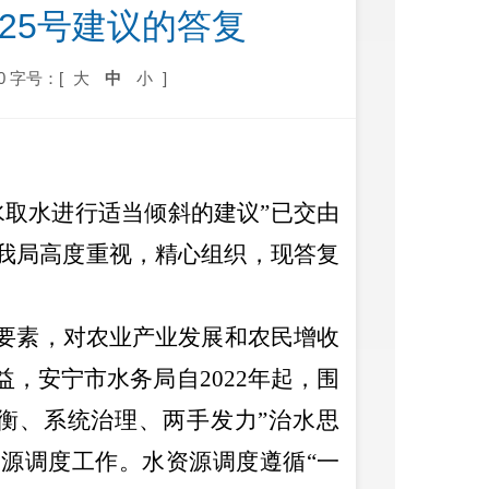
25号建议的答复
0
字号：[
大
中
小
]
水取水进行适当倾斜的建议
”
已交由
我局高度重视，精心组织
，
现答复
要素，对农业产业发展和农民增收
益，安宁市水务局自
2022
年起，围
衡、系统治理、两手发力
”
治水思
资源调度工作。水资源调度遵循
“
一