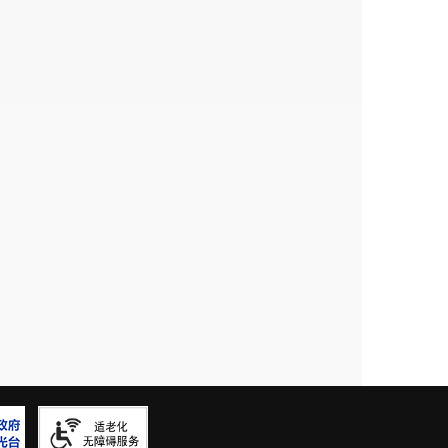
出还有很大差距
，不具备将
收益
用
如既往地关心水务工作，对我们提
市水务局
7
月
10
日