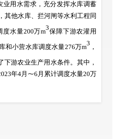
农业用水需求，充分发挥水库调蓄
，其他水库、拦河闸等水利工程同
3
调度
水量
200
万
m
保障下游农灌用
3
库和小营水库
调度水
量
276
万
m
，
了下游农业生产用水条件。其中，
2023
年
4
月
⁓
6
月
累计
调度水量
20
万
量偏少。同时，安宁市水资源开发
小，远期供水保障必须依靠外区域
分布不均，安宁市库塘蓄水严重不