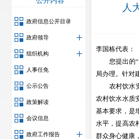
公开内容
人
政府信息公开目录
政府领导
李国栋
代表
：
组织机构
您提出的
“
人事任免
局办理
。
针对
农村饮水
公示公告
农村饮水水质
政策解读
基本要求，是
会议信息
水平，提高农
政府工作报告
群众身心健康