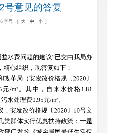
32号意见的答复
6
字号：[
大
中
小
]
调整水费问题的建议
”
已交由
我
局办
，精心组织
，
现答复如下
：
和改革局（安发改价格规〔
2020
〕
5
元
/m³
。其中，自来水价格
1.81
、污水处理费
0.95
元
/m³
。
议，安发改价格规〔
2020
〕
10
号文
几类群体实行优惠扶持政策：
一是
政部门发的《城乡居民最低生活保