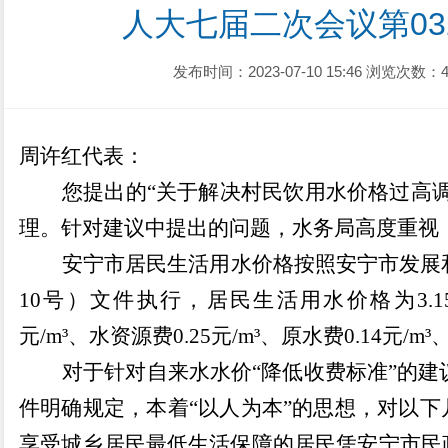
人大七届二次会议第0
发布时间：2023-07-10 15:46
浏览次数：4
周许红代表
：
您提出的
“
关于解决村民饮用水价格过高
理
。
针对建议中提出的问题，
水务
局高度重视
安宁市居民生活用水价格按照安宁市发展
10
号）文件执行，居民生活用水价格为
3.1
元
/m³
、水资源费
0.25
元
/m³
、原水费
0.14
元
/m³
对于针对自来水水价
“
降低收费标准
”
的建
件明确规定，本着
“
以人为本
”
的思想，对以下
享受城乡居民最低生活保障的居民凭安宁市民