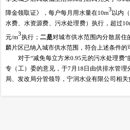
3
障金领取证》，每户每月用水量在
10m
以内
水费、水资源费、污水处理费）执行，超过
10
3
元
/m
执行；
二是
对城市供水范围内分散居住
麟片区已纳入城市供水范围，符合上述条件的
对于
“
减免每立方米
0.95
元的污水处理费
”
专（工）委的意见，于
7
月
18
日由供排水管理
局、发改局分管领导，宁润水业有限公司相关
领导参加。会议认为，污水处理费是按照
“
污
缴纳并专项用于城镇污水处理设施建设运行和
税收入，纳入地方政府性基金预算管理，实行
感谢您对水务事业的关心支持，
希望您一