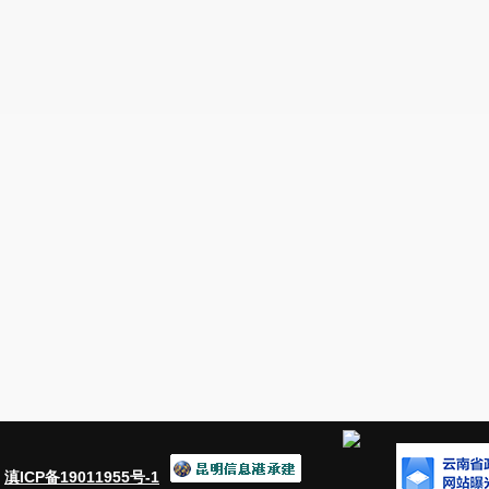
：
滇ICP备19011955号-1