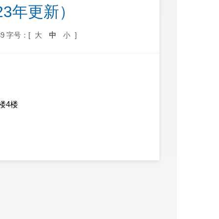
23年更新）
9
字号：[
大
中
小
]
楼4楼