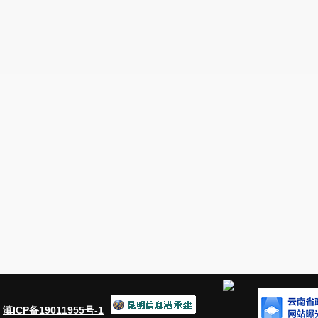
：
滇ICP备19011955号-1