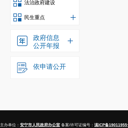
法治政府建设
长担任，委员
执法部门、高
民生重点
询委员会工作
政府信息
范围，为安宁
公开年报
提供咨询意见
第四，配
依申请公开
议辅助人员，
升案件办理质
第五，今
晋江市为标兵
是光明日报发
议工作方面有
主办单位：
安宁市人民政府办公室
备案/许可证编号：
滇ICP备19011955