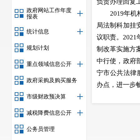
负责办理回复
政府网站工作年度
2019
年机
报表
局法制科加挂
统计信息
议职责。
2021
规划计划
制改革实施方
中行使，政府
重点领域信息公开
宁市
公共法律
政府采购及购买服务
办点，
进一步
2019
年共
市级财政预决算
共受理行政复
减税降费信息公开
行政复议案件
公务员管理
件
44
件，办行