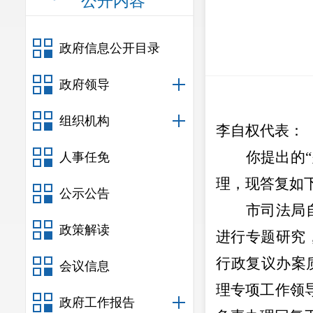
公开内容
政府信息公开目录
政府领导
组织机构
李自权
代表：
你提出的
“
人事任免
理，现答复如
公示公告
市司法局
政策解读
进行专题研究
行政复议办案
会议信息
理
专项
工作领
政府工作报告