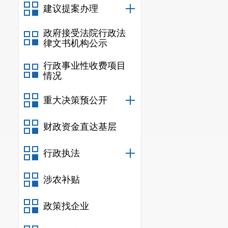
复议案件质量
建议提案办理
为此，市
政府接受法院行政法
律文书机构公示
问题。
第一，增
行政事业性收费项目
情况
部、市委编办
重大决策预公开
第二，自
2
喜律师事务所
财政资金直达基层
案件的办理，
行政执法
行政复议工作
涉农补贴
于推动行政复
行政复议案件
政策找企业
第三，成