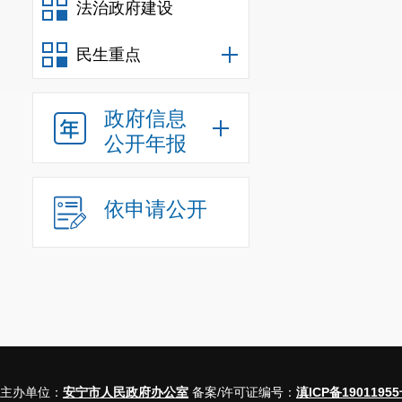
法治政府建设
公示。(市统计局)
2. 按“双随机”
民生重点
业)不在抽查范围)
3. 按“双随机”
政府信息
统计局、市市场监管
公开年报
4. 市统计局、
场监管局)
5. 对抽查中发
依申请公开
度，对涉嫌犯罪的及
6. 检查人员在实
个工作日内在国家企
六、工作要求
(一)增强责任意识
内容，是优化营商
部门安排，圆满完
主办单位：
安宁市人民政府办公室
备案/许可证编号：
滇ICP备19011955