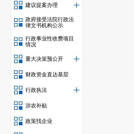
四、检查内容
建议提案办理
(一)市统计局检
政府接受法院行政法
1. 调查对象依法
律文书机构公示
2. 调查对象依
行政事业性收费项目
3. 调查对象依
情况
4. 调查对象为
5. 调查对象依
重大决策预公开
6. 调查对象遵
财政资金直达基层
(二)市市场监管
1. 登记信息抽查
行政执法
期限的检查、经营(
代表人(负责人)任
涉农补贴
2. 公示信息抽查
五、流程和任务
政策找企业
1. 制定抽查方