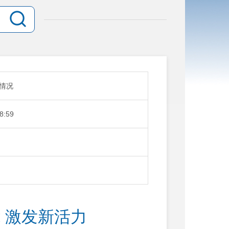
情况
8:59
 激发新活力