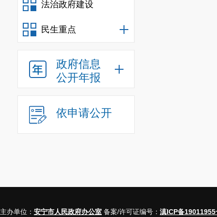
法治政府建设
商落地攻坚战;要着
持续增进民生福祉
民生重点
向，打赢提神振气
全会强调
政府信息
干事创业，关键在
公开年报
则必成，以“二次
会主义现代化先行
全会按照《中国共
依申请公开
科兰、普志慧同志
全会号召
全市各级党组织和
明市委和滇中新区党
满的热情、敢打必
化先行区建设新局面
美编：魏圆 审核
主办单位：
安宁市人民政府办公室
备案/许可证编号：
滇ICP备19011955