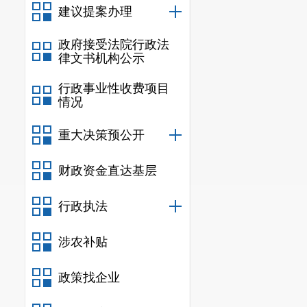
全会充分肯定了2
建议提案办理
改革发展稳定任务
政府接受法院行政法
大精神为主线，深
律文书机构公示
委、滇中新区党工
行政事业性收费项目
全力拼经济、全员
情况
乡建设推进有力，
绩。
重大决策预公开
全会指出
财政资金直达基层
站在新的起点上，
展的机遇和形势，
行政执法
优势，奋力争当全
础。
涉农补贴
全会强调
全市上下要坚持问
政策找企业
工作任务。重点抓