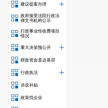
建议提案办理
的“十种典型问题
目标、解决新问题
政府接受法院行政法
律文书机构公示
浦泰要求
下半年重点围绕“
行政事业性收费项目
把握当前发展态势
情况
中求进，通过抓招
重大决策预公开
好民生保障底线，
三是要强化责任守
财政资金直达基层
浦泰对做好下半年
忠诚、干净、担当;
行政执法
去”。
涉农补贴
会上，各副市长对
政策找企业