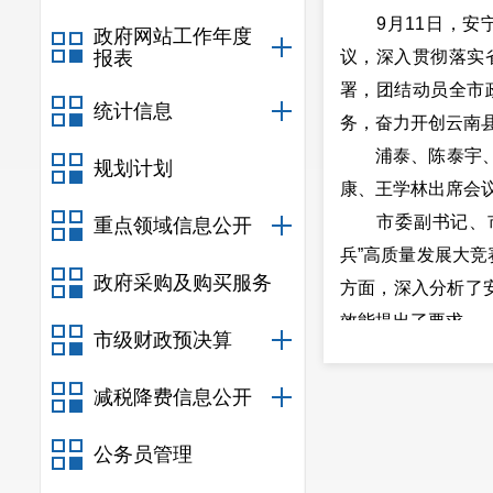
9月11日，安宁
政府网站工作年度
报表
议，深入贯彻落实
署，团结动员全市
统计信息
务，奋力开创云南
浦泰、陈泰宇、李
规划计划
康、王学林出席会
市委副书记、市长
重点领域信息公开
兵”高质量发展大竞
政府采购及购买服务
方面，深入分析了
效能提出了要求。
市级财政预决算
浦泰强调
市政府作为落实要
减税降费信息公开
力点，全力以赴补
公务员管理
开省政府昆明现场
原因不能推给客观