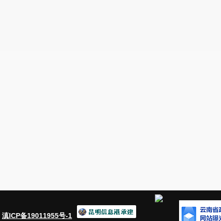
其中：州（市）委、州
（市）政府批准召开
电视电话
或视频
五、培训
1．次数（次）
2．经费支出（万元）
六、庆典、节庆
1．次数（次）
2．经费支出（万元）
：
滇ICP备19011955号-1