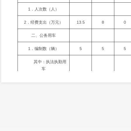
1．人次数（人）
2．经费支出（万元）
13.5
8
0
二、公务用车
1．编制数（辆）
5
5
5
其中：执法执勤用
车
2．实有数（辆）
5
5
5
其中：执法执勤用
车
3．购置经费（万元）
4．运行经费（万元）
28
28
9