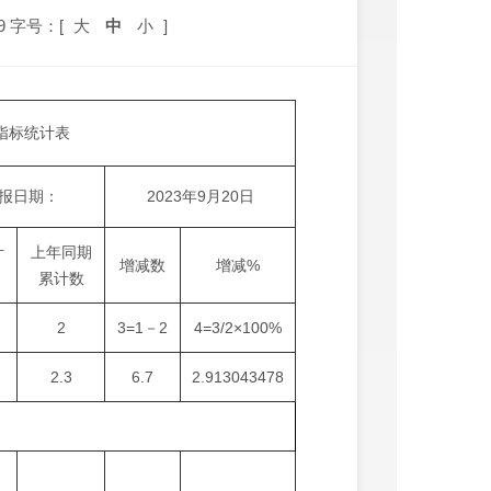
9
字号：[
大
中
小
]
费指标统计表
报日期：
2023年9月20日
计
上年同期
增减数
增减%
累计数
2
3=1－2
4=3/2×100%
2.3
6.7
2.913043478