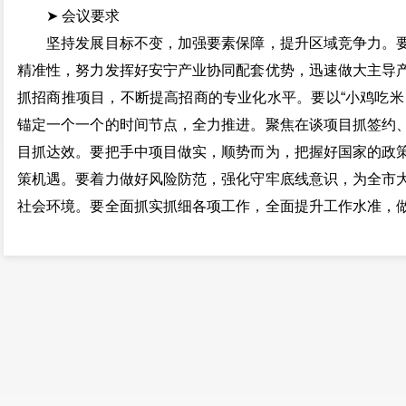
➤ 会议要求
坚持发展目标不变，加强要素保障，提升区域竞争力。要
精准性，努力发挥好安宁产业协同配套优势，迅速做大主导
抓招商推项目，不断提高招商的专业化水平。要以“小鸡吃米
锚定一个一个的时间节点，全力推进。聚焦在谈项目抓签约
目抓达效。要把手中项目做实，顺势而为，把握好国家的政
策机遇。要着力做好风险防范，强化守牢底线意识，为全市
社会环境。要全面抓实抓细各项工作，全面提升工作水准，
坚决打好2023年收官之战，为2024年工作奠定良好基础。
张才兴、周亮、毛金龙结合各自学习工作实际，分别围绕
安宁市委理论学习中心组成员，安宁产业园区党工委理论
办局、各街道党工委、安宁产业园区管委会等部门负责人参
全媒记者：潘明丽(文/图)美编：魏圆 审核：白海 李艳