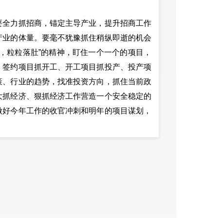
全力抓招商，锚定主导产业，提升招商工作
产业的体量。要毫不犹豫抓住稍纵即逝的机会
，粒粒落肚”的精神，盯住一个一个的项目，
、签约项目抓开工、开工项目抓投产、投产项
策、行业的趋势，找准投资方向，抓住当前政
大抓经济、狠抓经济工作营造一个安全稳定的
做好今年工作的收官冲刺和明年的项目谋划，
学习主题作发言。
学习中心组成员，其他县处级领导，各部委
加学习。
梅发布：安宁市融媒体中心