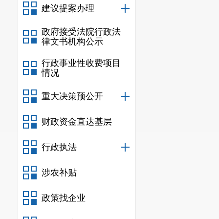
需同时满足
建议提案办理
1.
在安宁辖
政府接受法院行政法
律文书机构公示
案。（网签备
行政事业性收费项目
2
.
缴纳商品
情况
3
.
购房合同
重大决策预公开
至
2024
年
7
月
1
财政资金直达基层
4.
按照
80%
市。
行政执法
四、申领流
涉农补贴
（一）完成
政策找企业
申请人在
20