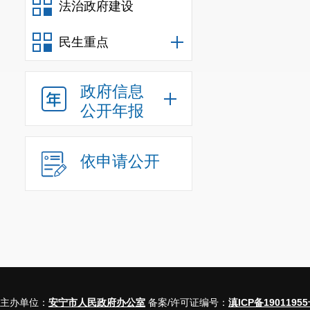
签备案并取得
法治政府建设
（二）在线
民生重点
自本细则发
年安宁市购房
政府信息
公开年报
图片（
jpg
格式
1
.
购房人身
依申请公开
2.
所购房屋
3.
所购房屋
4.
申请人接
5.
二孩、三
料）。
主办单位：
安宁市人民政府办公室
备案/许可证编号：
滇ICP备19011955