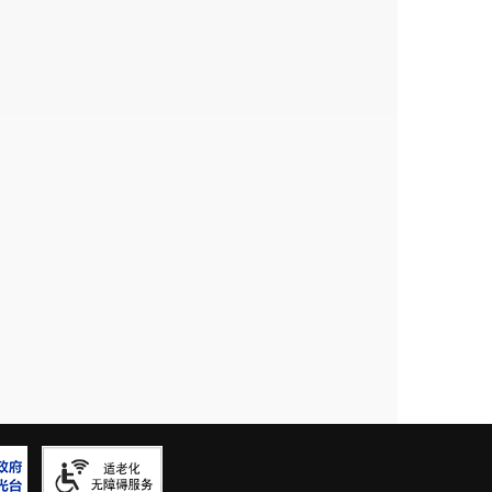
立数据共享交换机制，寻找扩面空
本养老保险应保尽保、实现人
人老
高城镇职工养老保险参保占比。到
费阶段人员中参加城镇职工养老保
保险参保率稳定在
96%
以上，缴费
%
以上
。
，全面实施“六个一批”专项行动，