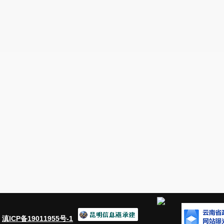
列。
持续扩大基本养老保险制度覆盖面，建
间，狠抓增量纳入，狠抓存量挖潜，在促进基
有所养的同时，突出优化参保结构，着力提
2025
年末，基本养老保险参保率达到
95%
，缴
险占比达到
30%
以上；到
2035
年末，基本养老
阶段人员中参加城镇职工养老保险占比达到
50
二、组织领导及职责
（此部分内容略）
三、工作任务
精准识别扩面对象，建立扩面对象实名库
：
滇ICP备19011955号-1