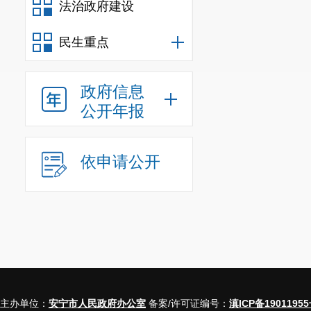
法治政府建设
1.
注重日
习一小时
”
等活
民生重点
安宁等
APP
深
政府信息
定不移走中国
公开年报
2.
深化依
是企业持续发
依申请公开
业
”
，以习近平
干部职工的法
终把普法工作
头、部门联动
人，切实保障
文化培育与法
主办单位：
安宁市人民政府办公室
备案/许可证编号：
滇ICP备19011955