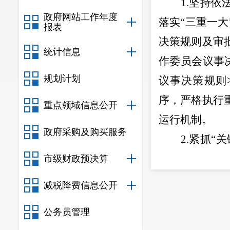
1.
坚持依
政府网站工作年度
落实
“
三重一大
报表
决策规则及审
统计信息
作委员会议事
规划计划
议事决策规则
序，严格执行
重点领域信息公开
运行机制。
政府采购及购买服务
2.
紧抓
“
关
年制定《中共
市级财政预决算
习近平法治思
减税降费信息公开
容，切实提高
公务员管理
3.
坚持以