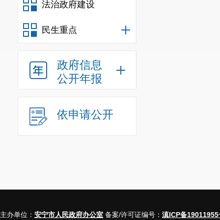
法治政府建设
民生重点
信息
规
政府信息
行政规范
公开年报
信息
行政
依申请公开
信息
行政
行政
信息
行政事业
主办单位：
安宁市人民政府办公室
备案/许可证编号：
滇ICP备19011955
三、收到和处