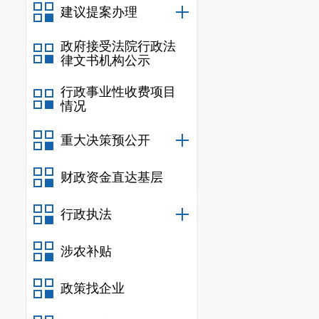
理，2023年年度
建议提案办理
务指南、安宁招商
政府接受法院行政法
资咨询服务、和项
律文书机构公示
（五）监督保
行政事业性收费项目
1.制定了《
情况
公开保密审查工作
的应当予以纠正。
重大决策预公开
2.在安宁市
财政资金直达基层
鼓励公民、法人和
了保障公众的知情
行政执法
信息公开条例》及
3.认真对标
涉农补贴
信息公开工作考核
4. 2023
政策找企业
二、主动公开