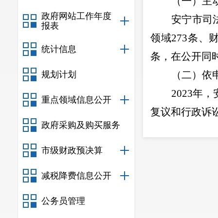
（一）
主
政府网站工作年度
安宁市司
报表
领域273条、
统计信息
条，在公开同
（二）
依
规划计划
2023
重点领域信息公开
复议和行政诉
政府采购及购买服务
（三）
政
制定《安
市级财政预决算
负责”，明确
减税降费信息公开
（四）
政
公务员管理
安宁市司