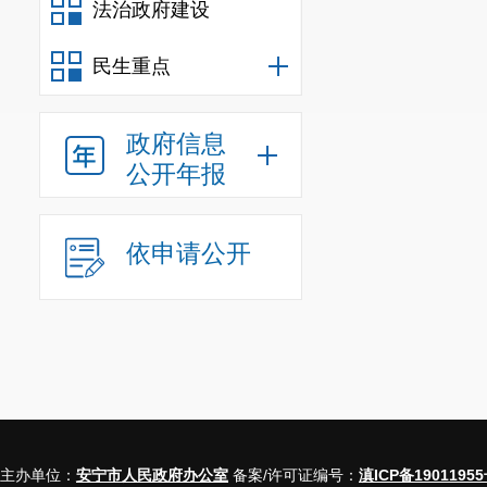
法治政府建设
信息
民生重点
行政
政府信息
信息
公开年报
行政
行政
依申请公开
信息
行政事业
三、收到
（本列数据的勾稽关
项加第四项之和）
主办单位：
安宁市人民政府办公室
备案/许可证编号：
滇ICP备19011955