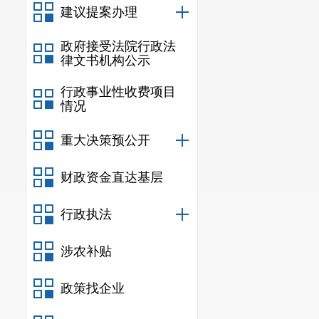
息公开安全运
建议提案办理
和
“先审后发”
政府接受法院行政法
积极发布司法
律文书机构公示
时效性、准确
行政事业性收费项目
情况
（五）
监
重大决策预公开
2023年，
报，及时调整
财政资金直达基层
息公开按时按
行政执法
二、主动
涉农补贴
信息
政策找企业
规
行政规范