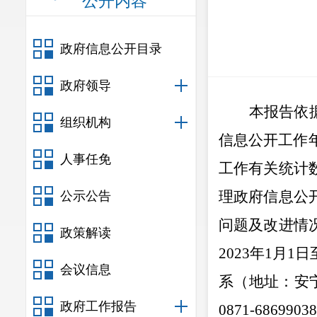
公开内容
政府信息公开目录
政府领导
本报告
依
组织机构
信息公开工作
人事任免
工作
有关统计
理政府信息公
公示公告
问题及改进情
政策解读
202
3
年
1
月
1
日
会议信息
系（地址：安
政府工作报告
0871-68699038