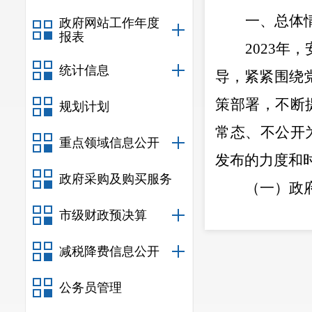
一、总体
政府网站工作年度
报表
20
23
年，
统计信息
导
，紧
紧围绕
策部署，不断
规划计划
常态、不公开
重点领域信息公开
发布的力度和
政府采购及购买服务
（一）
政
202
3
年，
市级财政预决算
例》
，
及时在
减税降费信息公开
政执法
99
条，
公务员管理
条，政策解读
2