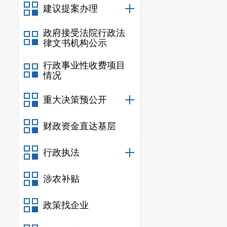
建议提案办理
（二）依
2023
年，
政府接受法院行政法
律文书机构公示
道，健全完善
行政事业性收费项目
0
件，收到政府
情况
（三）政
重大决策预公开
202
3
年，
财政资金直达基层
政府网站、新
核流程，严把
行政执法
执行三级审核
涉农补贴
范。
做到
信息
政策找企业
威性、完整性