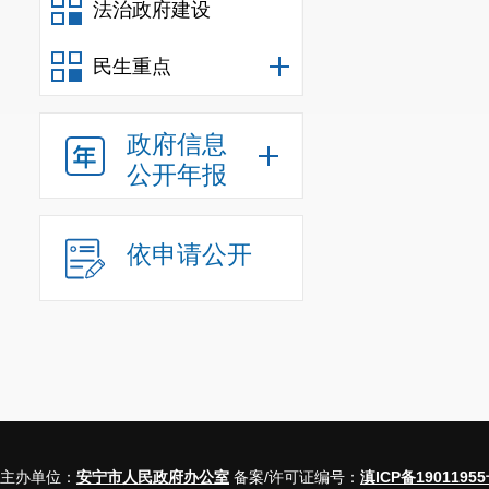
法治政府建设
（四）政
2023
年，
民生重点
号
“
安宁交运
”
政府信息
况
。同时，加
公开年报
把关
、
审核制
运维管理水平
依申请公开
开政府
信息
148
（五）监
安宁市交
了
政府
信息公
化任务分解，
主办单位：
安宁市人民政府办公室
备案/许可证编号：
滇ICP备19011955