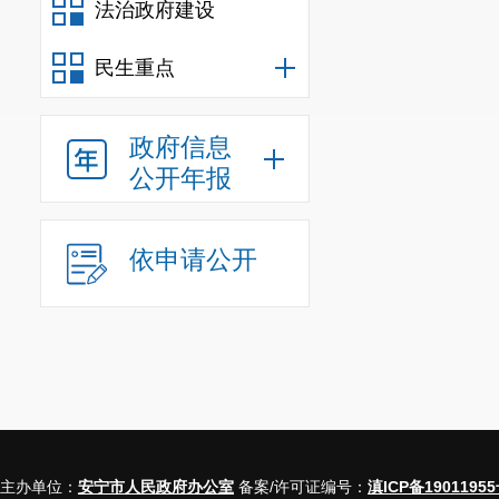
法治政府建设
一、本年
民生重点
二、上年
政府信息
（二）部分
公开年报
依申请公开
（三）
不予公
开
（四）
三、本
无法提
主办单位：
安宁市人民政府办公室
备案/许可证编号：
滇ICP备19011955
年度办
供